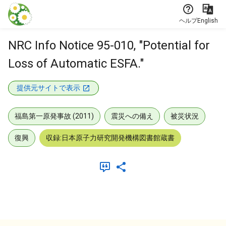
本文に飛ぶ
ヘルプ
English
NRC Info Notice 95-010, "Potential for
Loss of Automatic ESFA."
提供元サイトで表示
福島第一原発事故 (2011)
震災への備え
被災状況
復興
収録:日本原子力研究開発機構図書館蔵書
メタデータ