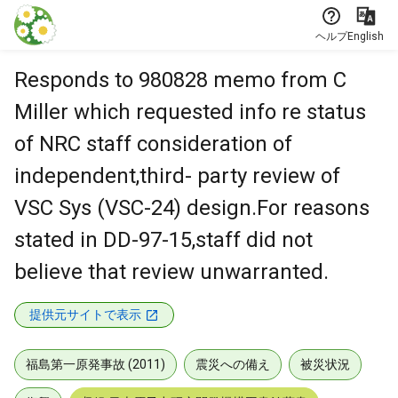
本文に飛ぶ
ヘルプ
English
Responds to 980828 memo from C
Miller which requested info re status
of NRC staff consideration of
independent,third- party review of
VSC Sys (VSC-24) design.For reasons
stated in DD-97-15,staff did not
believe that review unwarranted.
提供元サイトで表示
福島第一原発事故 (2011)
震災への備え
被災状況