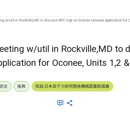
ng w/util in Rockville,MD to discuss NRC mgt on license renewal application for O
eeting w/util in Rockville,MD to
plication for Oconee, Units 1,2 &
状況
復興
収録:日本原子力研究開発機構図書館蔵書