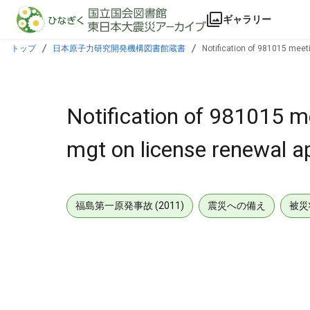
本文に飛ぶ
ギャラリー
トップ
日本原子力研究開発機構図書館蔵書
Notification of 981015 meeti
Notification of 981015 m
mgt on license renewal ap
福島第一原発事故 (2011)
震災への備え
被災