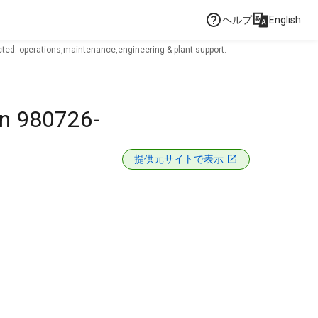
ヘルプ
English
ted: operations,maintenance,engineering & plant support.
on 980726-
提供元サイトで表示