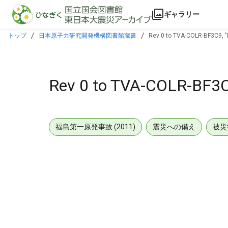
本文に飛ぶ
ギャラリー
トップ
日本原子力研究開発機構図書館蔵書
Rev 0 to TVA-COLR-BF3C9, "
Rev 0 to TVA-COLR-BF3C9
福島第一原発事故 (2011)
震災への備え
被災
メタデータ