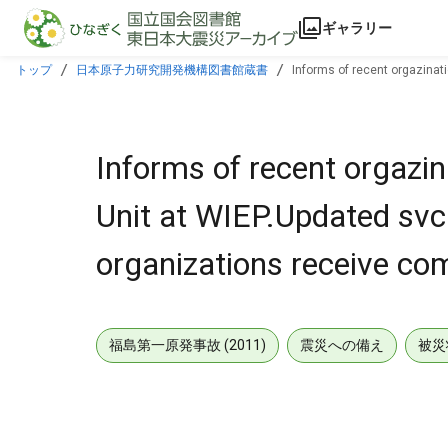
本文に飛ぶ
ギャラリー
トップ
日本原子力研究開発機構図書館蔵書
Informs of recent orgazinat
NRC & util.
Informs of recent orgazi
Unit at WIEP.Updated svc 
organizations receive co
福島第一原発事故 (2011)
震災への備え
被災