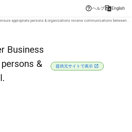
ヘルプ
English
to ensure appropriate persons & organizations receive communications between
er Business
e persons &
提供元サイトで表示
l.