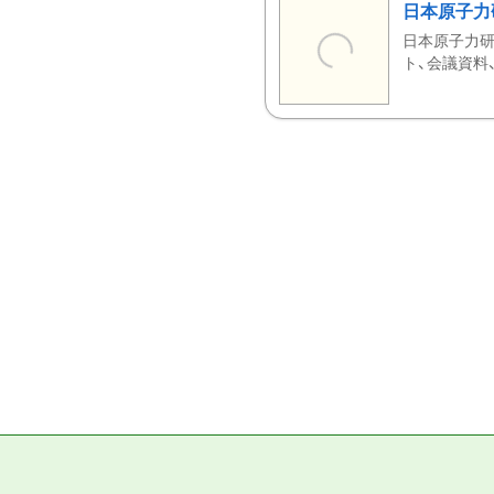
日本原子力
日本原子力研
ト、会議資料、