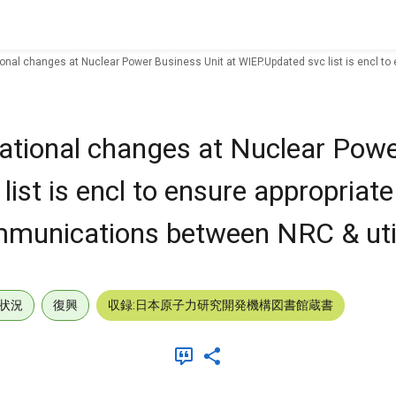
ional changes at Nuclear Power Business Unit at WIEP.Updated svc list is encl 
national changes at Nuclear Pow
list is encl to ensure appropriat
mmunications between NRC & uti
状況
復興
収録:日本原子力研究開発機構図書館蔵書