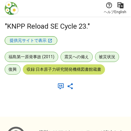
本文に飛ぶ
ヘルプ
English
"KNPP Reload SE Cycle 23."
提供元サイトで表示
福島第一原発事故 (2011)
震災への備え
被災状況
復興
収録:日本原子力研究開発機構図書館蔵書
メタデータ