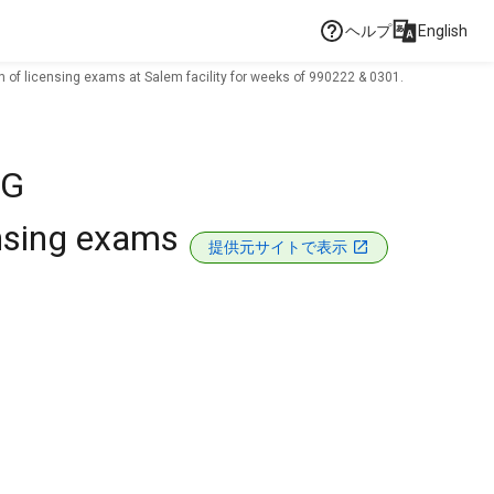
ヘルプ
English
 of licensing exams at Salem facility for weeks of 990222 & 0301.
 G
ensing exams
提供元サイトで表示