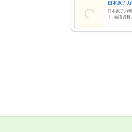
日本原子力
日本原子力研
ト、会議資料、