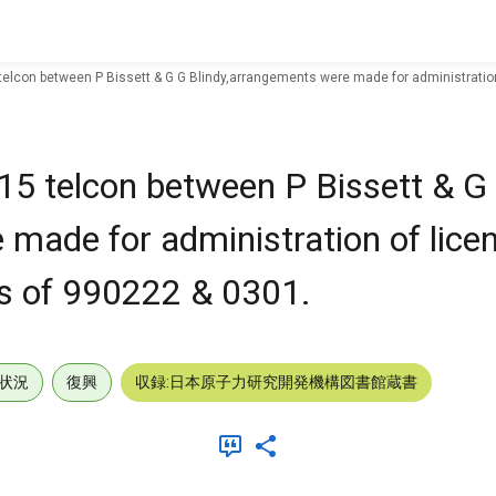
telcon between P Bissett & G G Blindy,arrangements were made for administration
15 telcon between P Bissett & G
 made for administration of lic
ks of 990222 & 0301.
状況
復興
収録:日本原子力研究開発機構図書館蔵書