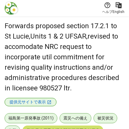
本文に飛ぶ
ヘルプ
English
Forwards proposed section 17.2.1 to
St Lucie,Units 1 & 2 UFSAR,revised to
accomodate NRC request to
incorporate util commitment for
revising quality instructions and/or
administrative procedures described
in licensee 980527 ltr.
提供元サイトで表示
福島第一原発事故 (2011)
震災への備え
被災状況