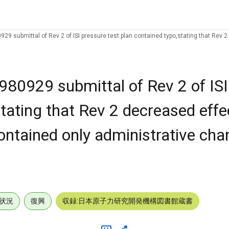
80929 submittal of Rev 2 of ISI pressure test plan contained typo,stating that Re
r 980929 submittal of Rev 2 of IS
stating that Rev 2 decreased effe
ntained only administrative ch
状況
復興
収録:日本原子力研究開発機構図書館蔵書