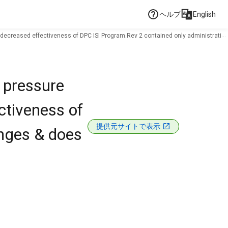
ヘルプ
English
v 2 decreased effectiveness of DPC ISI Program.Rev 2 contained only administrative
I pressure
ctiveness of
提供元サイトで表示
anges & does