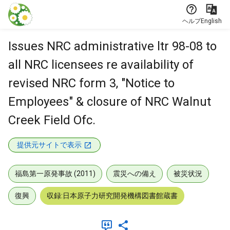
本文に飛ぶ
ヘルプ
English
Issues NRC administrative ltr 98-08 to
all NRC licensees re availability of
revised NRC form 3, "Notice to
Employees" & closure of NRC Walnut
Creek Field Ofc.
提供元サイトで表示
福島第一原発事故 (2011)
震災への備え
被災状況
復興
収録:日本原子力研究開発機構図書館蔵書