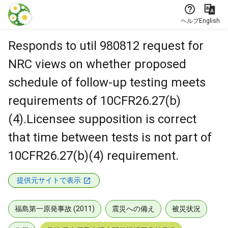
本文に飛ぶ
ヘルプ
English
Responds to util 980812 request for
NRC views on whether proposed
schedule of follow-up testing meets
requirements of 10CFR26.27(b)
(4).Licensee supposition is correct
that time between tests is not part of
10CFR26.27(b)(4) requirement.
提供元サイトで表示
福島第一原発事故 (2011)
震災への備え
被災状況