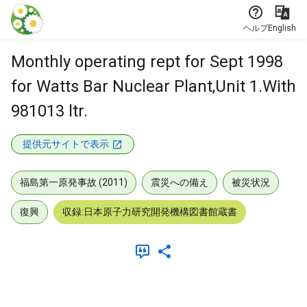
本文に飛ぶ
ヘルプ
English
Monthly operating rept for Sept 1998
for Watts Bar Nuclear Plant,Unit 1.With
981013 ltr.
提供元サイトで表示
福島第一原発事故 (2011)
震災への備え
被災状況
復興
収録:日本原子力研究開発機構図書館蔵書