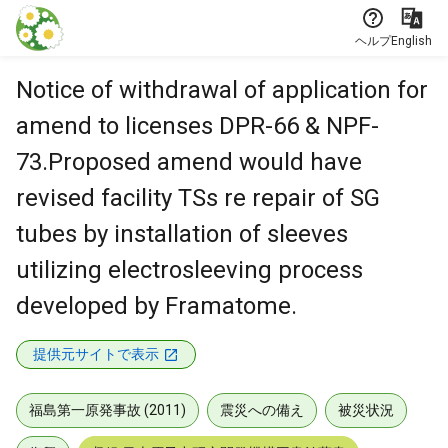
本文に飛ぶ
ヘルプ
English
Notice of withdrawal of application for
amend to licenses DPR-66 & NPF-
73.Proposed amend would have
revised facility TSs re repair of SG
tubes by installation of sleeves
utilizing electrosleeving process
developed by Framatome.
提供元サイトで表示
福島第一原発事故 (2011)
震災への備え
被災状況