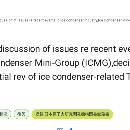
scussion of issues re recent events in ice condenser industry,Ice Condenser Mini-
discussion of issues re recent eve
ondenser Mini-Group (ICMG),deci
ial rev of ice condenser-related T
状況
復興
収録:日本原子力研究開発機構図書館蔵書