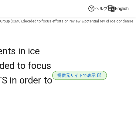
ヘルプ
English
Group (ICMG),decided to focus efforts on review & potential rev of ice condenser-
nts in ice
ded to focus
提供元サイトで表示
S in order to