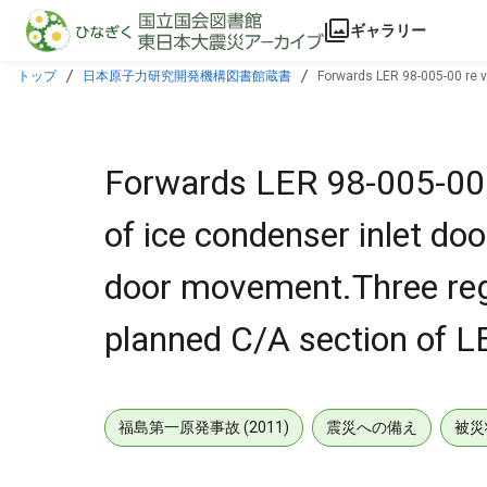
本文に飛ぶ
ギャラリー
トップ
日本原子力研究開発機構図書館蔵書
Forwards LER 98-005-00 re vi
contained in planned C/A section of LER.
Forwards LER 98-005-00 re
of ice condenser inlet doo
door movement.Three reg
planned C/A section of L
福島第一原発事故 (2011)
震災への備え
被災