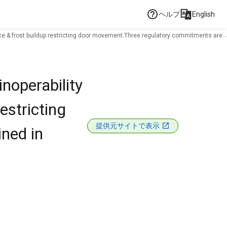
ヘルプ
English
y ice & frost buildup restricting door movement.Three regulatory commitments are
noperability
estricting
提供元サイトで表示
ned in