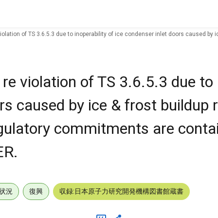
olation of TS 3.6.5.3 due to inoperability of ice condenser inlet doors caused b
 violation of TS 3.6.5.3 due to i
rs caused by ice & frost buildup r
ulatory commitments are contai
ER.
状況
復興
収録:日本原子力研究開発機構図書館蔵書