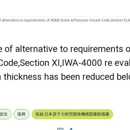
f alternative to requirements of ASME Boiler & Pressure Vessel Code,Section X
e of alternative to requirements
Code,Section XI,IWA-4000 re eval
 thickness has been reduced be
状況
復興
収録:日本原子力研究開発機構図書館蔵書