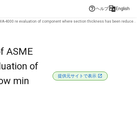
ヘルプ
English
I,IWA-4000 re evaluation of component where section thickness has been reduced
 of ASME
uation of
提供元サイトで表示
low min