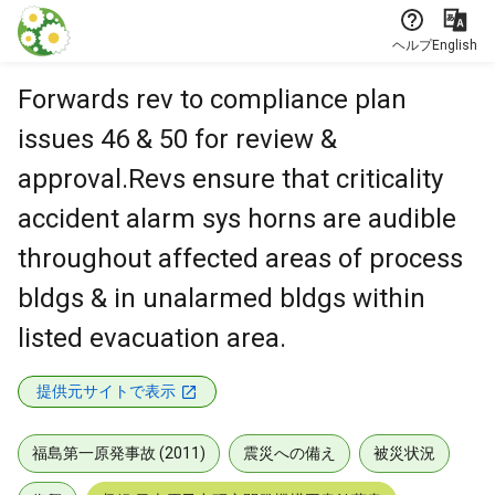
本文に飛ぶ
ヘルプ
English
Forwards rev to compliance plan
issues 46 & 50 for review &
approval.Revs ensure that criticality
accident alarm sys horns are audible
throughout affected areas of process
bldgs & in unalarmed bldgs within
listed evacuation area.
提供元サイトで表示
福島第一原発事故 (2011)
震災への備え
被災状況