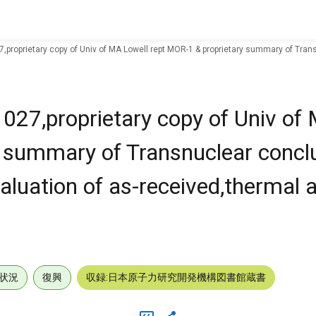
,proprietary copy of Univ of MA Lowell rept MOR-1 & proprietary summary of Tran
027,proprietary copy of Univ of
y summary of Transnuclear concl
aluation of as-received,thermal 
状況
復興
収録:日本原子力研究開発機構図書館蔵書