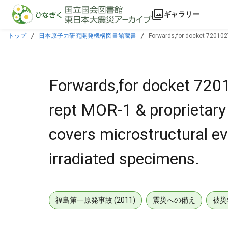
本文に飛ぶ
ギャラリー
トップ
日本原子力研究開発機構図書館蔵書
Forwards,for docket 7201027
received,thermal aged & irradiated specimens.
Forwards,for docket 7201
rept MOR-1 & proprietar
covers microstructural ev
irradiated specimens.
福島第一原発事故 (2011)
震災への備え
被災