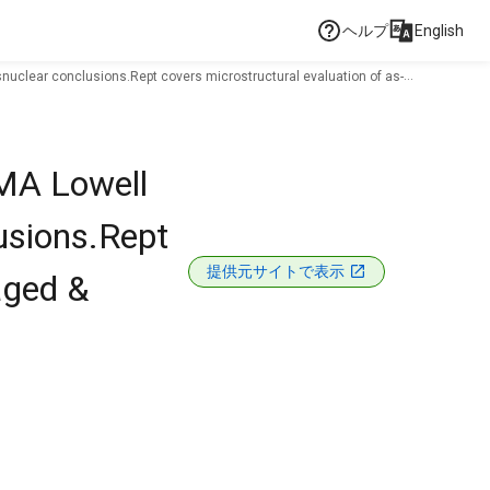
ヘルプ
English
snuclear conclusions.Rept covers microstructural evaluation of as-
 MA Lowell
usions.Rept
提供元サイトで表示
aged &