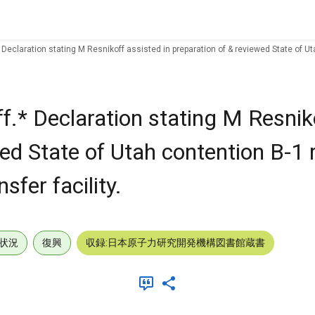
 Declaration stating M Resnikoff assisted in preparation of & reviewed State of Uta
f.* Declaration stating M Resnik
wed State of Utah contention B-1 r
sfer facility.
状況
復興
収録:日本原子力研究開発機構図書館蔵書