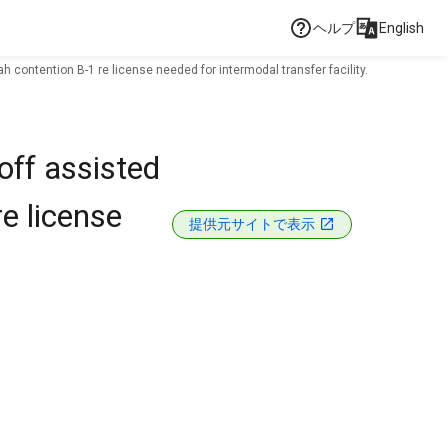
ヘルプ
English
h contention B-1 re license needed for intermodal transfer facility.
off assisted
e license
提供元サイトで表示