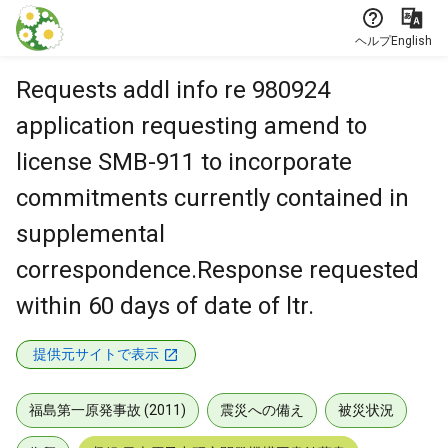
本文に飛ぶ
ヘルプ
English
Requests addl info re 980924
application requesting amend to
license SMB-911 to incorporate
commitments currently contained in
supplemental
correspondence.Response requested
within 60 days of date of ltr.
提供元サイトで表示
福島第一原発事故 (2011)
震災への備え
被災状況