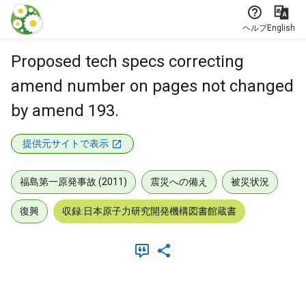
本文に飛ぶ
ヘルプ
English
Proposed tech specs correcting
amend number on pages not changed
by amend 193.
提供元サイトで表示
福島第一原発事故 (2011)
震災への備え
被災状況
復興
収録:日本原子力研究開発機構図書館蔵書