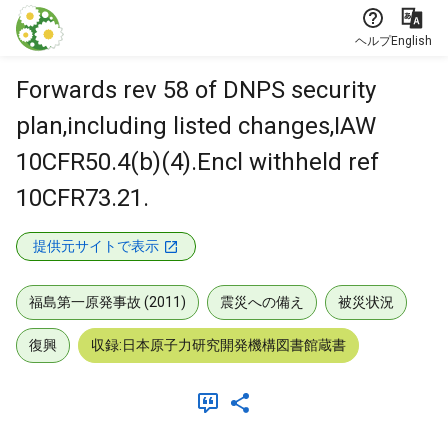
本文に飛ぶ
ヘルプ
English
Forwards rev 58 of DNPS security
plan,including listed changes,IAW
10CFR50.4(b)(4).Encl withheld ref
10CFR73.21.
提供元サイトで表示
福島第一原発事故 (2011)
震災への備え
被災状況
復興
収録:日本原子力研究開発機構図書館蔵書