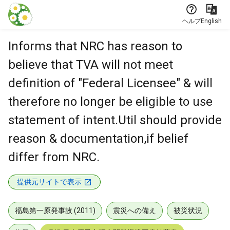
本文に飛ぶ
ヘルプ
English
Informs that NRC has reason to
believe that TVA will not meet
definition of "Federal Licensee" & will
therefore no longer be eligible to use
statement of intent.Util should provide
reason & documentation,if belief
differ from NRC.
提供元サイトで表示
福島第一原発事故 (2011)
震災への備え
被災状況