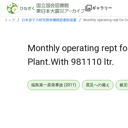
本文に飛ぶ
ギャラリー
トップ
日本原子力研究開発機構図書館蔵書
Monthly operating rept for O
Monthly operating rept f
Plant.With 981110 ltr.
福島第一原発事故 (2011)
震災への備え
被災