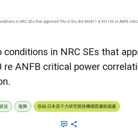
ditions in NRC SEs that approved TRs in ltrs dtd 980811 & 951130 re ANFB critica
conditions in NRC SEs that app
 re ANFB critical power correlat
on.
状況
復興
収録:日本原子力研究開発機構図書館蔵書