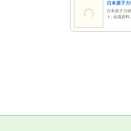
日本原子力
日本原子力研
ト、会議資料、