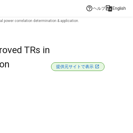
ヘルプ
English
l power correlation determination & application.
roved TRs in
ion
提供元サイトで表示