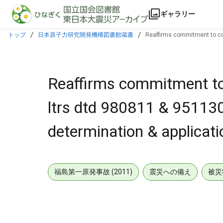
本文に飛ぶ
ギャラリー
トップ
日本原子力研究開発機構図書館蔵書
Reaffirms commitment to con
Reaffirms commitment to 
ltrs dtd 980811 & 951130
determination & applicati
福島第一原発事故 (2011)
震災への備え
被災