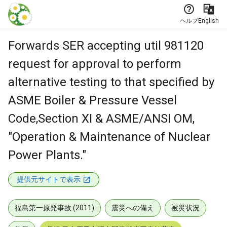
本文に飛ぶ
ヘルプ
English
Forwards SER accepting util 981120
request for approval to perform
alternative testing to that specified by
ASME Boiler & Pressure Vessel
Code,Section XI & ASME/ANSI OM,
"Operation & Maintenance of Nuclear
Power Plants."
提供元サイトで表示
福島第一原発事故 (2011)
震災への備え
被災状況