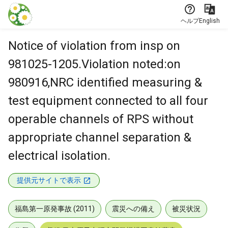
本文に飛ぶ
ヘルプ
English
Notice of violation from insp on
981025-1205.Violation noted:on
980916,NRC identified measuring &
test equipment connected to all four
operable channels of RPS without
appropriate channel separation &
electrical isolation.
提供元サイトで表示
福島第一原発事故 (2011)
震災への備え
被災状況