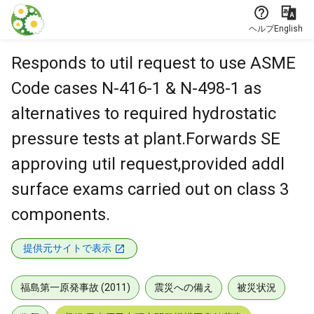
本文に飛ぶ
ヘルプ
English
Responds to util request to use ASME
Code cases N-416-1 & N-498-1 as
alternatives to required hydrostatic
pressure tests at plant.Forwards SE
approving util request,provided addl
surface exams carried out on class 3
components.
提供元サイトで表示
福島第一原発事故 (2011)
震災への備え
被災状況