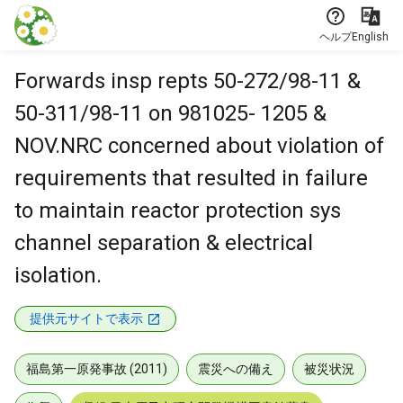
本文に飛ぶ
ヘルプ
English
Forwards insp repts 50-272/98-11 &
50-311/98-11 on 981025- 1205 &
NOV.NRC concerned about violation of
requirements that resulted in failure
to maintain reactor protection sys
channel separation & electrical
isolation.
提供元サイトで表示
福島第一原発事故 (2011)
震災への備え
被災状況