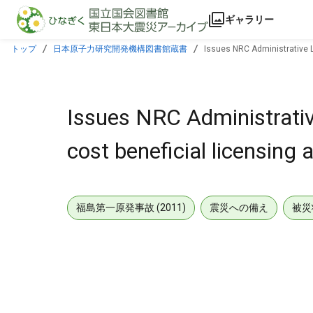
本文に飛ぶ
ギャラリー
トップ
日本原子力研究開発機構図書館蔵書
Issues NRC Administrative Lt
Issues NRC Administrative
cost beneficial licensing 
福島第一原発事故 (2011)
震災への備え
被災