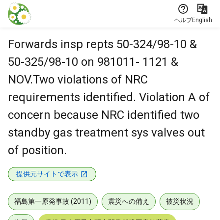
本文に飛ぶ
ヘルプ
English
Forwards insp repts 50-324/98-10 &
50-325/98-10 on 981011- 1121 &
NOV.Two violations of NRC
requirements identified. Violation A of
concern because NRC identified two
standby gas treatment sys valves out
of position.
提供元サイトで表示
福島第一原発事故 (2011)
震災への備え
被災状況