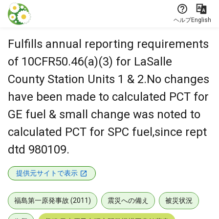
本文に飛ぶ
ヘルプ
English
Fulfills annual reporting requirements
of 10CFR50.46(a)(3) for LaSalle
County Station Units 1 & 2.No changes
have been made to calculated PCT for
GE fuel & small change was noted to
calculated PCT for SPC fuel,since rept
dtd 980109.
提供元サイトで表示
福島第一原発事故 (2011)
震災への備え
被災状況