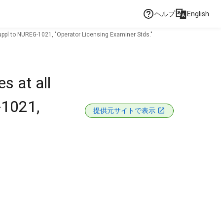
ヘルプ
English
 suppl to NUREG-1021, "Operator Licensing Examiner Stds."
s at all
-1021,
提供元サイトで表示