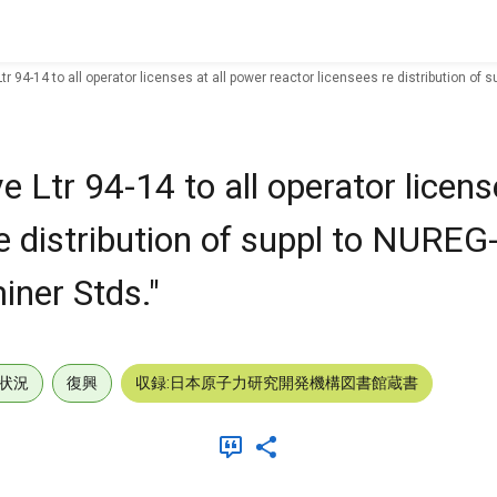
r 94-14 to all operator licenses at all power reactor licensees re distribution of
Ltr 94-14 to all operator license
e distribution of suppl to NUREG
iner Stds."
状況
復興
収録:日本原子力研究開発機構図書館蔵書