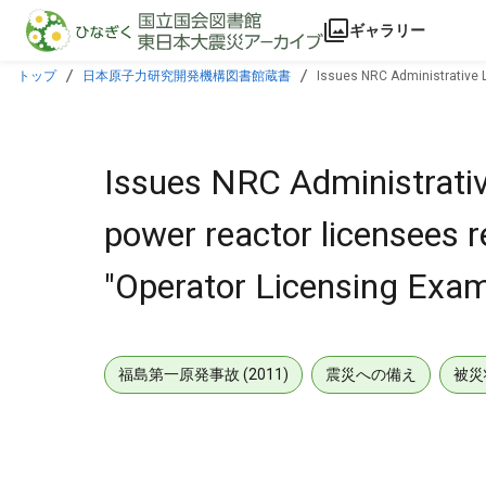
本文に飛ぶ
ギャラリー
トップ
日本原子力研究開発機構図書館蔵書
Issues NRC Administrative Lt
Issues NRC Administrative 
power reactor licensees r
"Operator Licensing Exam
福島第一原発事故 (2011)
震災への備え
被災