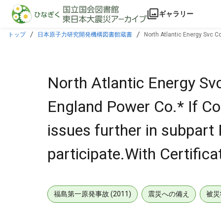
本文に飛ぶ
ギャラリー
トップ
日本原子力研究開発機構図書館蔵書
North Atlantic Energy Svc C
will participate.With Certificate of Svc.
North Atlantic Energy Svc
England Power Co.* If Co
issues further in subpar
participate.With Certifica
福島第一原発事故 (2011)
震災への備え
被災