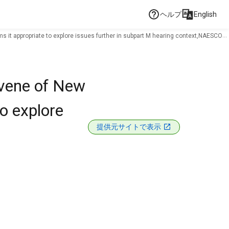
ヘルプ
English
s it appropriate to explore issues further in subpart M hearing context,NAESCO
rvene of New
o explore
提供元サイトで表示