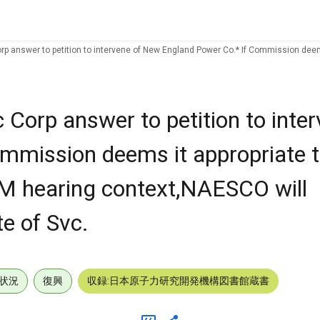
orp answer to petition to intervene of New England Power Co.* If Commission deem
 Corp answer to petition to inte
mmission deems it appropriate t
t M hearing context,NAESCO will
te of Svc.
状況
復興
収録:日本原子力研究開発機構図書館蔵書