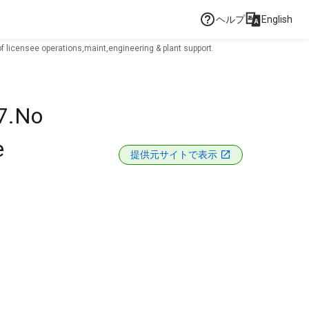
ヘルプ
English
 licensee operations,maint,engineering & plant support.
07.No
e
提供元サイトで表示