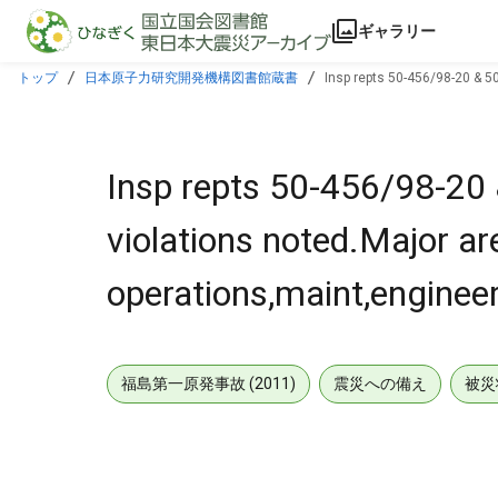
本文に飛ぶ
ギャラリー
トップ
日本原子力研究開発機構図書館蔵書
Insp repts 50-456/98-20 & 5
Insp repts 50-456/98-2
violations noted.Major ar
operations,maint,engineer
福島第一原発事故 (2011)
震災への備え
被災