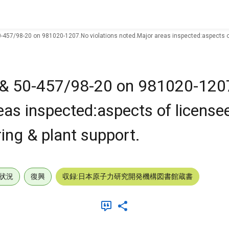
0-457/98-20 on 981020-1207.No violations noted.Major areas inspected:aspects of
0 & 50-457/98-20 on 981020-12
eas inspected:aspects of license
ing & plant support.
状況
復興
収録:日本原子力研究開発機構図書館蔵書