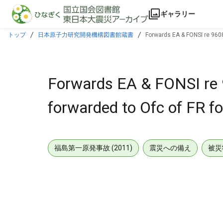
本文に飛ぶ
ギャラリー
トップ
日本原子力研究開発機構図書館蔵書
Forwards EA & FONSI re 9608
Forwards EA & FONSI re 
forwarded to Ofc of FR fo
福島第一原発事故 (2011)
震災への備え
被災