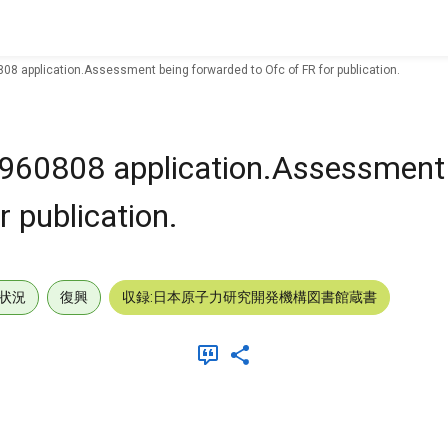
08 application.Assessment being forwarded to Ofc of FR for publication.
960808 application.Assessment
r publication.
状況
復興
収録:日本原子力研究開発機構図書館蔵書