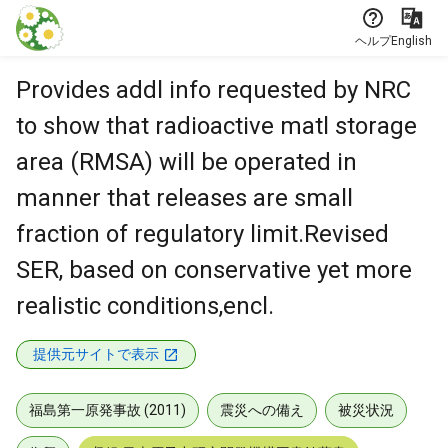
本文に飛ぶ
ヘルプ
English
Provides addl info requested by NRC
to show that radioactive matl storage
area (RMSA) will be operated in
manner that releases are small
fraction of regulatory limit.Revised
SER, based on conservative yet more
realistic conditions,encl.
提供元サイトで表示
福島第一原発事故 (2011)
震災への備え
被災状況