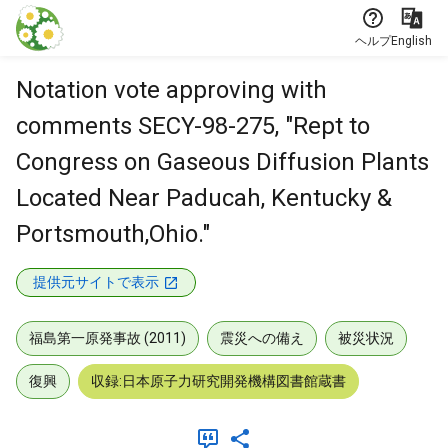
本文に飛ぶ
ヘルプ
English
Notation vote approving with
comments SECY-98-275, "Rept to
Congress on Gaseous Diffusion Plants
Located Near Paducah, Kentucky &
Portsmouth,Ohio."
提供元サイトで表示
福島第一原発事故 (2011)
震災への備え
被災状況
復興
収録:日本原子力研究開発機構図書館蔵書