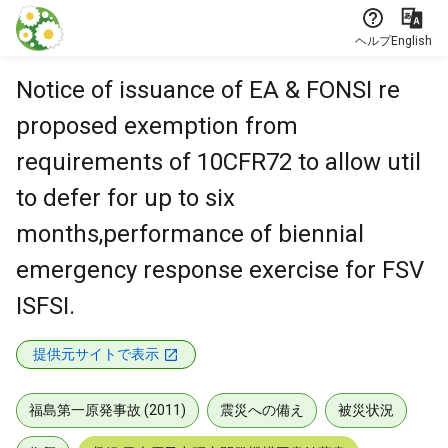
本文に飛ぶ
ヘルプ
English
Notice of issuance of EA & FONSI re
proposed exemption from
requirements of 10CFR72 to allow util
to defer for up to six
months,performance of biennial
emergency response exercise for FSV
ISFSI.
提供元サイトで表示
福島第一原発事故 (2011)
震災への備え
被災状況