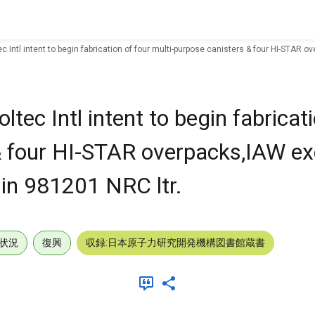
tec Intl intent to begin fabrication of four multi-purpose canisters & four HI-STA
ltec Intl intent to begin fabricat
& four HI-STAR overpacks,IAW e
in 981201 NRC ltr.
状況
復興
収録:日本原子力研究開発機構図書館蔵書