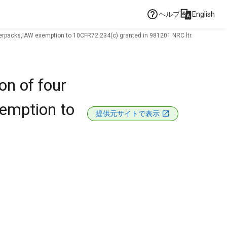
ヘルプ
English
R overpacks,IAW exemption to 10CFR72.234(c) granted in 981201 NRC ltr.
ion of four
xemption to
提供元サイトで表示