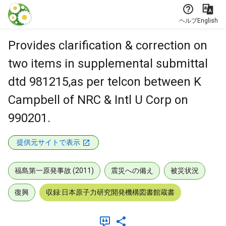
本文に飛ぶ
ヘルプ
English
Provides clarification & correction on
two items in supplemental submittal
dtd 981215,as per telcon between K
Campbell of NRC & Intl U Corp on
990201.
提供元サイトで表示
福島第一原発事故 (2011)
震災への備え
被災状況
復興
収録:日本原子力研究開発機構図書館蔵書