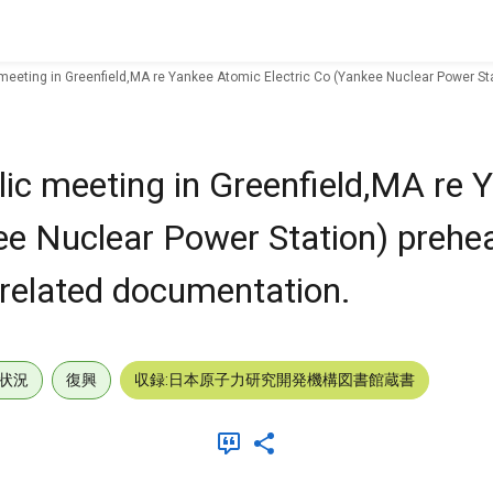
 meeting in Greenfield,MA re Yankee Atomic Electric Co (Yankee Nuclear Power St
lic meeting in Greenfield,MA re 
ee Nuclear Power Station) prehe
related documentation.
状況
復興
収録:日本原子力研究開発機構図書館蔵書