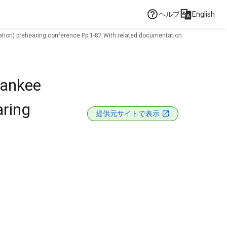
ヘルプ
English
ation) prehearing conference.Pp 1-87.With related documentation.
Yankee
aring
提供元サイトで表示