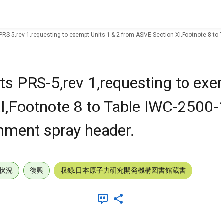
s PRS-5,rev 1,requesting to exempt Units 1 & 2 from ASME Section XI,Footnote 8 t
sts PRS-5,rev 1,requesting to ex
I,Footnote 8 to Table IWC-2500-
nment spray header.
状況
復興
収録:日本原子力研究開発機構図書館蔵書