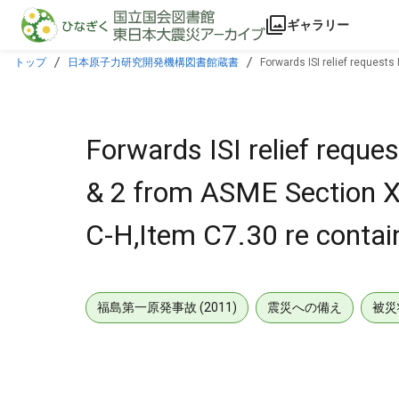
本文に飛ぶ
ギャラリー
トップ
日本原子力研究開発機構図書館蔵書
Forwards ISI relief request
Forwards ISI relief reque
& 2 from ASME Section X
C-H,Item C7.30 re contai
福島第一原発事故 (2011)
震災への備え
被災