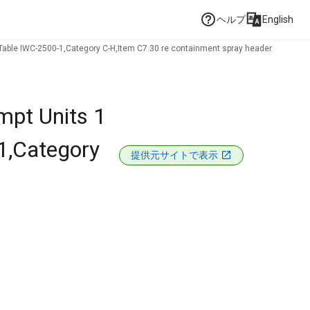
ヘルプ
English
o Table IWC-2500-1,Category C-H,Item C7.30 re containment spray header.
empt Units 1
1,Category
提供元サイトで表示