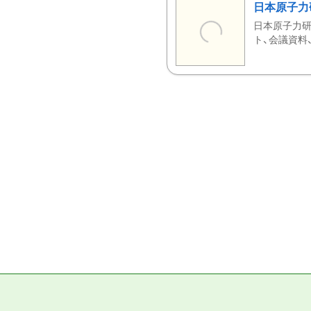
日本原子力
日本原子力研
ト、会議資料、