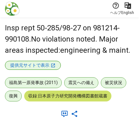
本文に飛ぶ
ヘルプ
English
Insp rept 50-285/98-27 on 981214-
990108.No violations noted. Major
areas inspected:engineering & maint.
提供元サイトで表示
福島第一原発事故 (2011)
震災への備え
被災状況
復興
収録:日本原子力研究開発機構図書館蔵書