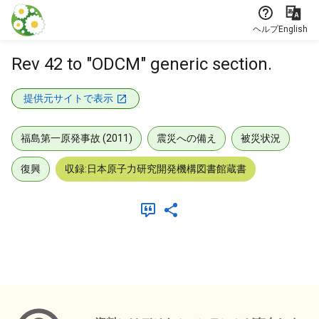
本文に飛ぶ
ヘルプ
English
Rev 42 to "ODCM" generic section.
提供元サイトで表示
福島第一原発事故 (2011)
震災への備え
被災状況
復興
収録:日本原子力研究開発機構図書館蔵書
メタデータ