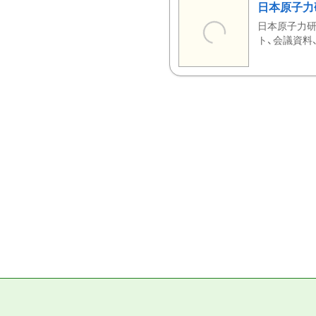
日本原子力
日本原子力研
ト、会議資料、