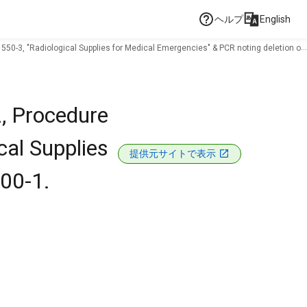
ヘルプ
English
 550-3, "Radiological Supplies for Medical Emergencies" & PCR noting deletion of
2, Procedure
cal Supplies
提供元サイトで表示
600-1.