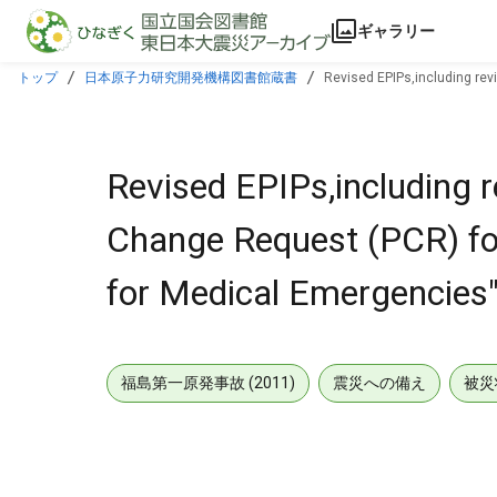
本文に飛ぶ
ギャラリー
トップ
日本原子力研究開発機構図書館蔵書
Revised EPIPs,including rev
EPIP 600-1.
Revised EPIPs,including 
Change Request (PCR) for
for Medical Emergencies"
福島第一原発事故 (2011)
震災への備え
被災