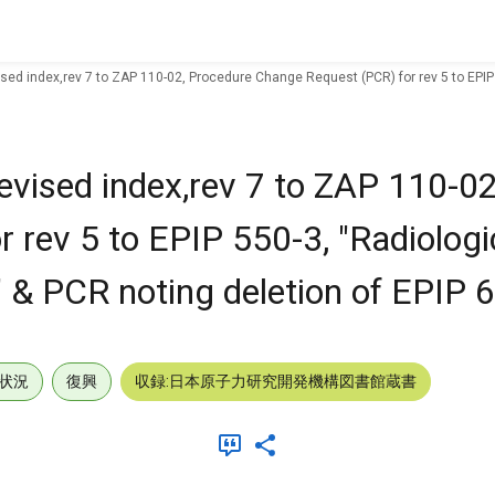
ised index,rev 7 to ZAP 110-02, Procedure Change Request (PCR) for rev 5 to EPIP
revised index,rev 7 to ZAP 110-0
 rev 5 to EPIP 550-3, "Radiologi
 & PCR noting deletion of EPIP 
状況
復興
収録:日本原子力研究開発機構図書館蔵書