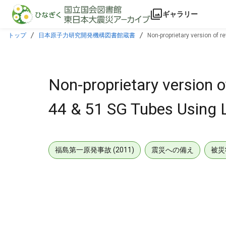
本文に飛ぶ
ギャラリー
トップ
日本原子力研究開発機構図書館蔵書
Non-proprietary version of r
Non-proprietary version o
44 & 51 SG Tubes Using Le
福島第一原発事故 (2011)
震災への備え
被災