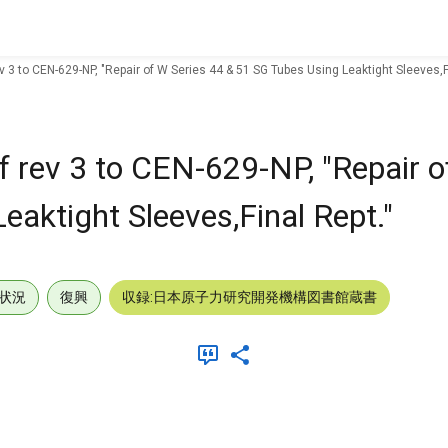
ev 3 to CEN-629-NP, "Repair of W Series 44 & 51 SG Tubes Using Leaktight Sleeves,F
f rev 3 to CEN-629-NP, "Repair o
aktight Sleeves,Final Rept."
状況
復興
収録:日本原子力研究開発機構図書館蔵書