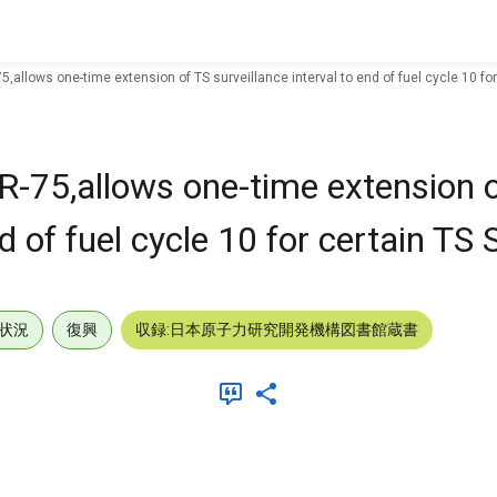
allows one-time extension of TS surveillance interval to end of fuel cycle 10 for
-75,allows one-time extension 
d of fuel cycle 10 for certain TS 
状況
復興
収録:日本原子力研究開発機構図書館蔵書