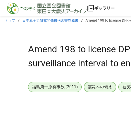
本文に飛ぶ
ギャラリー
トップ
日本原子力研究開発機構図書館蔵書
Amend 198 to license DPR-75,
Amend 198 to license DPR
surveillance interval to en
福島第一原発事故 (2011)
震災への備え
被災