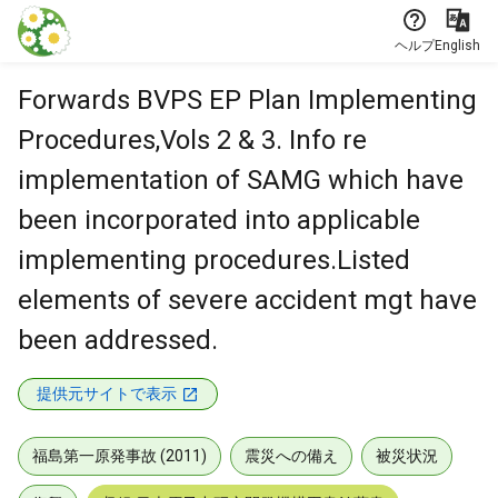
本文に飛ぶ
ヘルプ
English
Forwards BVPS EP Plan Implementing
Procedures,Vols 2 & 3. Info re
implementation of SAMG which have
been incorporated into applicable
implementing procedures.Listed
elements of severe accident mgt have
been addressed.
提供元サイトで表示
福島第一原発事故 (2011)
震災への備え
被災状況